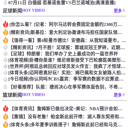
10
07月11日 白俄超 若基诺鱼雷VS巴兰诺域治[高清直播]
HOT VIDEO
足球新闻
更多
[你怎么看？]记者：阿尔马达转会费固定金额约2300万欧，外
1
[精彩资讯]斯基拉：意大利足协邀请布冯担任国家队领队，但遭到
2
【值得一看】第4轮曼市德比！安德森：从我知道曼市，曼城就是这
3
4
【精彩资讯】7月不胜！足球报：蓉城双冠王梦碎，近期成绩下滑要
5
【足球】特朗普：我们举办了史上最成功的一届世界杯
6
[体育视频]卧槽你是谁？维尼修斯接受下巴轮廓医美塑形，突然变
7
[世界杯]阿根廷总统回应对球员发火传言：我疯了才怪球员？全是
8
[体育头条]迈阿密真好玩！实拍：姆巴佩和女友被路人拍到在夜店
[今日视频]你认同吗❓️CBS嘉宾：季军赛的数据不应算进去，
9
10
【好看推荐】队报：德尚决心在季军赛体面告别，不希望以两连败收
HOT VIDEO
篮球新闻
更多
【体育资讯】詹姆斯已做出决定~美记：NBA预计会如期公布新赛
1
【集锦】没有老詹！帕金斯此前开喷：湖人靠东契奇和里夫斯没人会
2
[体育头条]多年夏季训练搭子！詹姆斯此前已经和马克西一同训练
3