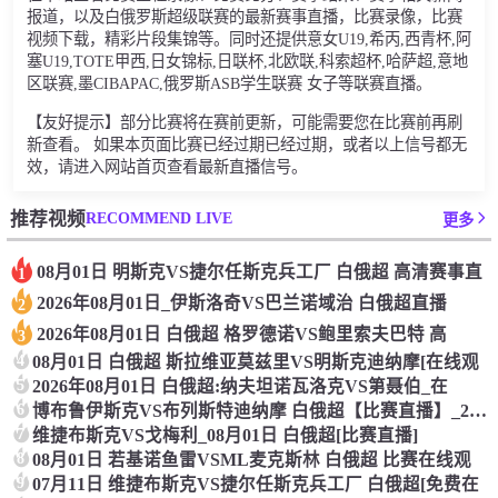
报道，以及白俄罗斯超级联赛的最新赛事直播，比赛录像，比赛
视频下载，精彩片段集锦等。同时还提供意女U19,希丙,西青杯,阿
塞U19,TOTE甲西,日女锦标,日联杯,北欧联,科索超杯,哈萨超,意地
区联赛,墨CIBAPAC,俄罗斯ASB学生联赛 女子等联赛直播。
【友好提示】部分比赛将在赛前更新，可能需要您在比赛前再刷
新查看。 如果本页面比赛已经过期已经过期，或者以上信号都无
效，请进入网站首页查看最新直播信号。
RECOMMEND LIVE
推荐视频
更多
08月01日 明斯克VS捷尔任斯克兵工厂 白俄超 高清赛事直
1
2026年08月01日_伊斯洛奇VS巴兰诺域治 白俄超直播
2
2026年08月01日 白俄超 格罗德诺VS鲍里索夫巴特 高
3
4
08月01日 白俄超 斯拉维亚莫兹里VS明斯克迪纳摩[在线观
5
2026年08月01日 白俄超:纳夫坦诺瓦洛克VS第聂伯_在
6
博布鲁伊斯克VS布列斯特迪纳摩 白俄超【比赛直播】_2026
7
维捷布斯克VS戈梅利_08月01日 白俄超[比赛直播]
8
08月01日 若基诺鱼雷VSML麦克斯林 白俄超 比赛在线观
9
07月11日 维捷布斯克VS捷尔任斯克兵工厂 白俄超[免费在