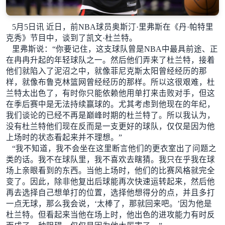
5月5日讯 近日，前NBA球员奥斯汀·里弗斯在《丹·帕特里
克秀》节目中，谈到了凯文·杜兰特。
里弗斯说：“你要记住，这支球队曾是NBA中最具前途、正
在冉冉升起的年轻球队之一。然后他们弄来了杜兰特，接着
他们就陷入了泥沼之中，就像菲尼克斯太阳曾经经历的那
样，就像布鲁克林篮网曾经经历的那样。所以这很艰难，杜
兰特太出色了，有时你只能依赖他用单打来击败对手，但这
在季后赛中是无法持续赢球的。尤其考虑到他现在的年纪，
我们谈论的已经不再是巅峰时期的杜兰特了。所以我认为，
没有杜兰特他们现在反而是一支更好的球队，仅仅是因为他
上场时的状态看起来并不理想。”
“我不知道，我不会坐在这里断言他们的更衣室出了问题之
类的话。我不在球队里，我不喜欢去瞎猜。我只在乎我在球
场上亲眼看到的东西。当他上场时，他们的比赛风格就完全
变了。因此，除非他复出后球能再次快速运转起来，然后他
再去选择自己想单打的位置，选择他想得分的点，并且多打
一点无球，那么我会说，‘太棒了，那就回来吧。’因为他是
杜兰特。但看起来当他在场上时，他出色的进攻能力有时反