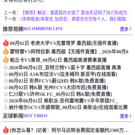
未得到应有的认可。”
上一条：
【推荐】解说：雷霆真的太强了 雷迪克证明了自己有成为高水平教
下一条：
[体育报道]埃里克·加西亚：弗里克信任每个人，我们都能感受的
RECOMMEND LIVE
推荐视频
更多
08月02日 老虎大学VS克雷塔罗 墨西超[无插件直播]
1
蒙特雷VS阿特拉斯 墨西超【无插件直播】_2026年08月0
2
帕丘卡VS莱昂_08月02日 墨西超高清赛事直播
3
4
2026年08月02日_亚特兰特VS蓝十字 墨西超直播 高清
5
08月03日 ASK布拉沃VS拉多姆列 斯亚甲[在线观看]
6
08月02日 安养FCVS蔚山HD 韩K联[免费直播]
7
08月02日 韩K联 光州FCVS大田市民[免费直播]
8
仁川联VS济州SK FC_08月02日 韩K联[免费直播]
9
2026年08月02日 美职业:圣何塞地震VS辛辛那提FC_
10
纳什维尔SCVS华盛顿联_08月02日 美职业[在线观看比赛
HOT VIDEO
足球新闻
更多
[你怎么看？]记者：阿尔马达转会费固定金额约2300万欧，外
1