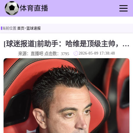
首页
>
当前位置:
首页
篮球速报
足球直播
篮球直播
[球迷报道]前助手：哈维是顶级主帅，他在巴萨受到了不公正对待
足球录像
2026-05-09 17:38:48
来源：直播吧 点击数：
3795
篮球录播
足球动态
篮球速报
全球联赛