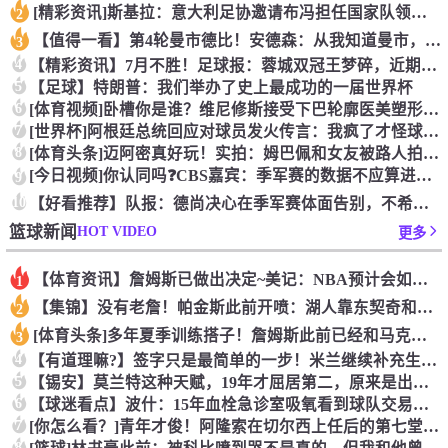
[精彩资讯]斯基拉：意大利足协邀请布冯担任国家队领队，但遭到
2
【值得一看】第4轮曼市德比！安德森：从我知道曼市，曼城就是这
3
4
【精彩资讯】7月不胜！足球报：蓉城双冠王梦碎，近期成绩下滑要
5
【足球】特朗普：我们举办了史上最成功的一届世界杯
6
[体育视频]卧槽你是谁？维尼修斯接受下巴轮廓医美塑形，突然变
7
[世界杯]阿根廷总统回应对球员发火传言：我疯了才怪球员？全是
8
[体育头条]迈阿密真好玩！实拍：姆巴佩和女友被路人拍到在夜店
[今日视频]你认同吗❓️CBS嘉宾：季军赛的数据不应算进去，
9
10
【好看推荐】队报：德尚决心在季军赛体面告别，不希望以两连败收
HOT VIDEO
篮球新闻
更多
【体育资讯】詹姆斯已做出决定~美记：NBA预计会如期公布新赛
1
【集锦】没有老詹！帕金斯此前开喷：湖人靠东契奇和里夫斯没人会
2
[体育头条]多年夏季训练搭子！詹姆斯此前已经和马克西一同训练
3
4
【有道理嘛?】签字只是最简单的一步！米兰继续补充生力军！
5
【锡安】莫兰特这种天赋，19年才屈居第二，原来是出了锡安这个
6
【球迷看点】波什：15年血栓急诊室吸氧看到球队交易，我仍想复
7
[你怎么看？]青年才俊！阿隆索在切尔西上任后的第七堂训练课！
8