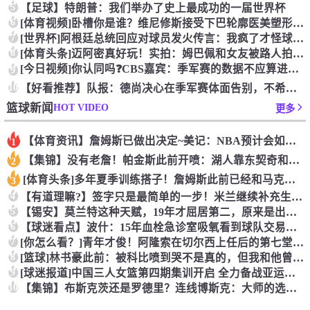
5
【足球】特朗普：我们举办了史上最成功的一届世界杯
6
[体育视频]卧槽你是谁？维尼修斯接受下巴轮廓医美塑形，突然变
7
[世界杯]阿根廷总统回应对球员发火传言：我疯了才怪球员？全是
8
[体育头条]迈阿密真好玩！实拍：姆巴佩和女友被路人拍到在夜店
[今日视频]你认同吗❓️CBS嘉宾：季军赛的数据不应算进去，
9
10
【好看推荐】队报：德尚决心在季军赛体面告别，不希望以两连败收
HOT VIDEO
篮球新闻
更多
【体育资讯】詹姆斯已做出决定~美记：NBA预计会如期公布新赛
1
【集锦】没有老詹！帕金斯此前开喷：湖人靠东契奇和里夫斯没人会
2
[体育头条]多年夏季训练搭子！詹姆斯此前已经和马克西一同训练
3
4
【有道理嘛?】签字只是最简单的一步！米兰继续补充生力军！
5
【锡安】莫兰特这种天赋，19年才屈居第二，原来是出了锡安这个
6
【球迷看点】波什：15年血栓急诊室吸氧看到球队交易，我仍想复
7
[你怎么看？]青年才俊！阿隆索在切尔西上任后的第七堂训练课！
8
[篮球]林书豪此前：被科比喷到哭不是真的，但我和他曾五个月没
9
[球迷报道]中国三人女篮第四期集训开启 全力备战亚运会&奥运
10
【集锦】布斯克茨还是罗德里？连线博斯克：大师的选择会是谁？