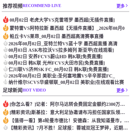
RECOMMEND LIVE
推荐视频
更多
08月02日 老虎大学VS克雷塔罗 墨西超[无插件直播]
1
蒙特雷VS阿特拉斯 墨西超【无插件直播】_2026年08月0
2
帕丘卡VS莱昂_08月02日 墨西超高清赛事直播
3
4
2026年08月02日_亚特兰特VS蓝十字 墨西超直播 高清
5
08月03日 ASK布拉沃VS拉多姆列 斯亚甲[在线观看]
6
08月02日 安养FCVS蔚山HD 韩K联[免费直播]
7
08月02日 韩K联 光州FCVS大田市民[免费直播]
8
仁川联VS济州SK FC_08月02日 韩K联[免费直播]
9
2026年08月02日 美职业:圣何塞地震VS辛辛那提FC_
10
纳什维尔SCVS华盛顿联_08月02日 美职业[在线观看比赛
HOT VIDEO
足球新闻
更多
[你怎么看？]记者：阿尔马达转会费固定金额约2300万欧，外
1
[精彩资讯]斯基拉：意大利足协邀请布冯担任国家队领队，但遭到
2
【值得一看】第4轮曼市德比！安德森：从我知道曼市，曼城就是这
3
4
【精彩资讯】7月不胜！足球报：蓉城双冠王梦碎，近期成绩下滑要