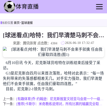
首页
>
当前位置:
首页
篮球速报
足球直播
篮球直播
[球迷看点]哈特：我们早清楚马刺不会束手就擒 任由我们豪取四连胜
足球录像
2026-06-10 17:32:47
来源：腾讯体育 点击数：
4304
篮球录播
足球动态
篮球速报
6月10日讯 今天，尼克斯球员哈特在训练结束后接受了采
全球联赛
访。
G3是尼克斯自四月以来首次落败，哈特对此表示：“每一场
失利带来的失落感都相差无几。对手实力强劲，我们早清楚
他们不会束手就擒，任由我们豪取四连胜。”
目前，尼克斯2-1领先于马刺。
上一条：
[有趣体育]乔·约翰逊：尼克斯报复文班亚马会是一个一级恶犯&
下一条：
[推荐]卡斯尔：米奇教练说得对，所有比赛的输赢完全取决于我们