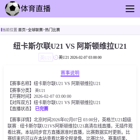
首页
>
>
当前位置:
首页
全球联赛
热门比赛
足球直播
篮球直播
纽卡斯尔联U21 VS 阿斯顿维拉U21
足球录像
英U21
英U21
2026-02-07 03:00:00
篮球录播
足球动态
赛事说明
篮球速报
【赛事名称】纽卡斯尔联U21 VS 阿斯顿维拉U21
全球联赛
【赛事分类】
英U21
【开赛时间】2026-02-07 03:00:00
【对阵双方】纽卡斯尔联U21 VS 阿斯顿维拉U21
【直播状态】
已完赛
【赛事详情】北京时间2026年02月07日 03:00分，英格兰U21超级
联赛 : 纽卡斯尔联U21VS阿斯顿维拉U21高清在线直播，无插件观
看比赛。本站同步官方直播源准时直播，比赛数据实时更新。比
赛结束后可以在本站查看比赛全程录像、比赛比分、赛事结果、