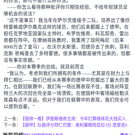
的办法，那可不是什么好办法。”
——你怎么看待那种批评你只相信经验、不给年轻球员足
够机会的说法？
“这不是事实！我当年在萨尔茨堡接手二队，培养出了像欣
特雷格或伊尔桑克这样的球员，他们后来都踢上了德甲。在
担任克罗地亚国家队主帅时，布罗佐维奇、科瓦契奇、雷比
奇都在阵中。在摩纳哥执教时，我重用了琼阿梅尼（后来
8000万去了皇马）。在沃尔夫斯堡，范德芬去了热刺，菲利
克斯·恩梅查去了多特蒙德。很多事情都是被传出来的，但都
没有事实依据。”
——你对本赛季的总结。就目前而言
“我认为，考虑到我们所拥有的条件——尤其是在财力上与
拜仁相比——我们已经从本赛季的德甲中挖掘出了最大的潜
力。在欧冠联赛中，我们有一场比赛表现不佳，客场对阵亚
特兰大的次回合完全是一场溃败。在德国杯中客场输给勒沃
库森有点不走运。但对于我们在联赛中的表现，我们完全可
以感到自豪。”
上一条：
【值得一看】伊普斯维奇主席：今年打算继续花大钱买人应对英超
下一条：
【德甲】队报评分拜仁巴黎：奥利塞穆西亚拉3分 恩里克9分 巴
RECOMMEND LIVE