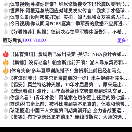
6
[体育视频]卧槽你是谁？维尼修斯接受下巴轮廓医美塑形，突然变
7
[世界杯]阿根廷总统回应对球员发火传言：我疯了才怪球员？全是
8
[体育头条]迈阿密真好玩！实拍：姆巴佩和女友被路人拍到在夜店
[今日视频]你认同吗❓️CBS嘉宾：季军赛的数据不应算进去，
9
10
【好看推荐】队报：德尚决心在季军赛体面告别，不希望以两连败收
HOT VIDEO
篮球新闻
更多
【体育资讯】詹姆斯已做出决定~美记：NBA预计会如期公布新赛
1
【集锦】没有老詹！帕金斯此前开喷：湖人靠东契奇和里夫斯没人会
2
[体育头条]多年夏季训练搭子！詹姆斯此前已经和马克西一同训练
3
4
【有道理嘛?】签字只是最简单的一步！米兰继续补充生力军！
5
【锡安】莫兰特这种天赋，19年才屈居第二，原来是出了锡安这个
6
【球迷看点】波什：15年血栓急诊室吸氧看到球队交易，我仍想复
7
[你怎么看？]青年才俊！阿隆索在切尔西上任后的第七堂训练课！
8
[篮球]林书豪此前：被科比喷到哭不是真的，但我和他曾五个月没
9
[球迷报道]中国三人女篮第四期集训开启 全力备战亚运会&奥运
10
【集锦】布斯克茨还是罗德里？连线博斯克：大师的选择会是谁？