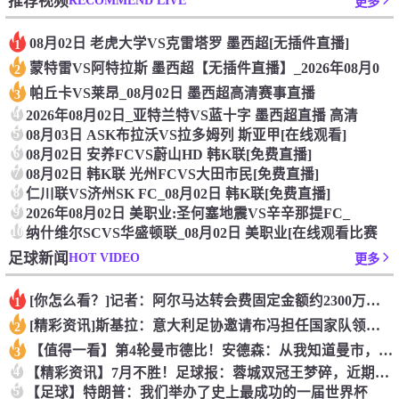
推荐视频
更多
08月02日 老虎大学VS克雷塔罗 墨西超[无插件直播]
1
蒙特雷VS阿特拉斯 墨西超【无插件直播】_2026年08月0
2
帕丘卡VS莱昂_08月02日 墨西超高清赛事直播
3
4
2026年08月02日_亚特兰特VS蓝十字 墨西超直播 高清
5
08月03日 ASK布拉沃VS拉多姆列 斯亚甲[在线观看]
6
08月02日 安养FCVS蔚山HD 韩K联[免费直播]
7
08月02日 韩K联 光州FCVS大田市民[免费直播]
8
仁川联VS济州SK FC_08月02日 韩K联[免费直播]
9
2026年08月02日 美职业:圣何塞地震VS辛辛那提FC_
10
纳什维尔SCVS华盛顿联_08月02日 美职业[在线观看比赛
HOT VIDEO
足球新闻
更多
[你怎么看？]记者：阿尔马达转会费固定金额约2300万欧，外
1
[精彩资讯]斯基拉：意大利足协邀请布冯担任国家队领队，但遭到
2
【值得一看】第4轮曼市德比！安德森：从我知道曼市，曼城就是这
3
4
【精彩资讯】7月不胜！足球报：蓉城双冠王梦碎，近期成绩下滑要
5
【足球】特朗普：我们举办了史上最成功的一届世界杯