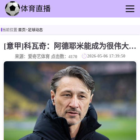
首页
>
当前位置:
首页
足球动态
足球直播
篮球直播
[意甲]科瓦奇：阿德耶米能成为很伟大的球员 欧冠客负亚特兰大是场溃败
足球录像
2026-05-06 17:39:50
来源：爱奇艺体育 点击数：
4170
篮球录播
足球动态
篮球速报
全球联赛