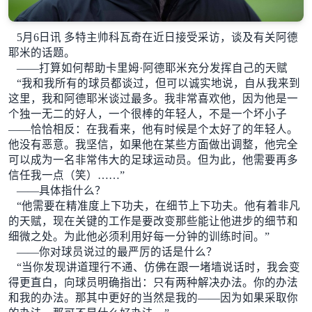
5月6日讯 多特主帅科瓦奇在近日接受采访，谈及有关阿德
耶米的话题。
——打算如何帮助卡里姆·阿德耶米充分发挥自己的天赋
“我和我所有的球员都谈过，但可以诚实地说，自从我来到
这里，我和阿德耶米谈过最多。我非常喜欢他，因为他是一
个独一无二的好人，一个很棒的年轻人，不是一个坏小子
——恰恰相反：在我看来，他有时候是个太好了的年轻人。
他没有恶意。我坚信，如果他在某些方面做出调整，他完全
可以成为一名非常伟大的足球运动员。但为此，他需要再多
信任我一点（笑）……”
——具体指什么？
“他需要在精准度上下功夫，在细节上下功夫。他有着非凡
的天赋，现在关键的工作是要改变那些能让他进步的细节和
细微之处。为此他必须利用好每一分钟的训练时间。”
——你对球员说过的最严厉的话是什么？
“当你发现讲道理行不通、仿佛在跟一堵墙说话时，我会变
得更直白，向球员明确指出：只有两种解决办法。你的办法
和我的办法。那其中更好的当然是我的——因为如果采取你