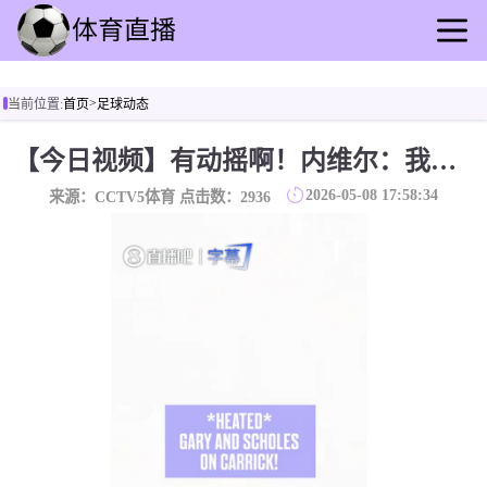
首页
>
当前位置:
首页
足球动态
足球直播
篮球直播
【今日视频】有动摇啊！内维尔：我曾坚信卡里克不该成为曼联主帅，现在五五开
足球录像
2026-05-08 17:58:34
来源：CCTV5体育 点击数：
2936
篮球录播
足球动态
篮球速报
全球联赛