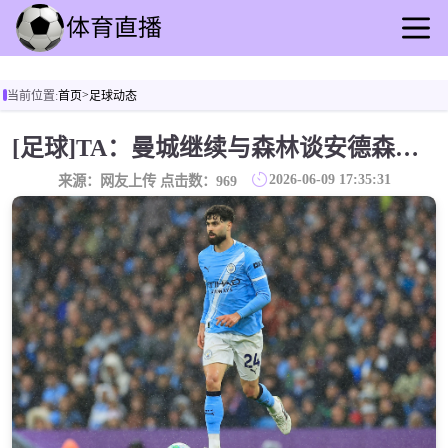
首页
>
当前位置:
首页
足球动态
足球直播
篮球直播
[足球]TA：曼城继续与森林谈安德森，格瓦迪奥尔收到来自拜仁的兴趣
足球录像
2026-06-09 17:35:31
来源：网友上传 点击数：
969
篮球录播
足球动态
篮球速报
全球联赛