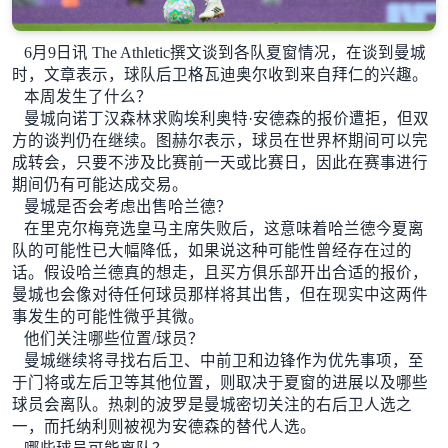
6月9日讯
The Athletic撰文谈到各队夏窗情况，在谈到曼城
时，文章表示，球队后卫格瓦迪奥尔收到来自拜仁的兴趣。
本周发生了什么？
曼城向诺丁汉森林求购埃利奥特·安德森的报价遭拒，但双
方的谈判仍在继续。图赫尔表示，球员在世界杯期间可以完
成转会，只要不涉及比赛前一天或比赛日，因此在赛事进行
期间仍有可能达成交易。
曼城是否会考虑出售哈兰德？
在里克尔梅竞选皇马主席失败后，这意味着哈兰德今夏离
队的可能性已大幅降低，如果说这种可能性曾经存在过的
话。假设哈兰德真的想走，且买方俱乐部开出合适的报价，
曼城也会像对待任何球员那样将其出售，但在现实中这两件
事发生的可能性微乎其微。
他们关注哪些位置/球员？
曼城继续将寻找右后卫、中前卫和边锋作为优先事项，至
于门将或左后卫等其他位置，则取决于夏窗的进展以及哪些
球员会离队。热刺的波罗是曼城密切关注的右后卫人选之
一，而托纳利则被视为安德森的替代人选。