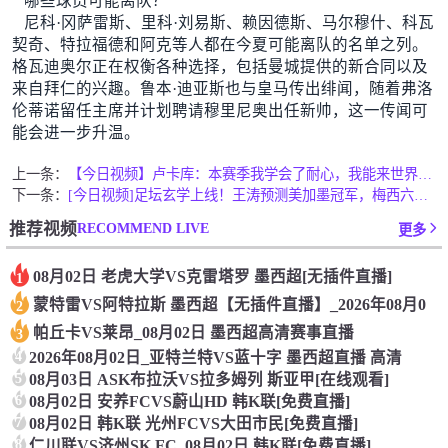
哪些球员可能离队？
尼科·冈萨雷斯、里科·刘易斯、赖因德斯、马尔穆什、科瓦
契奇、特拉福德和阿克等人都在今夏可能离队的名单之列。
格瓦迪奥尔正在权衡各种选择，包括曼城提供的新合同以及
来自拜仁的兴趣。鲁本·迪亚斯也与皇马传出绯闻，随着弗洛
伦蒂诺留任主席并计划聘请穆里尼奥出任新帅，这一传闻可
能会进一步升温。
上一条：
【今日视频】卢卡库：本赛季我学会了耐心，我能来世界杯本就是个
下一条：
[今日视频]足坛玄学上线！王涛预测美加墨冠军，梅西六战世界杯
RECOMMEND LIVE
推荐视频
更多
08月02日 老虎大学VS克雷塔罗 墨西超[无插件直播]
1
蒙特雷VS阿特拉斯 墨西超【无插件直播】_2026年08月0
2
帕丘卡VS莱昂_08月02日 墨西超高清赛事直播
3
4
2026年08月02日_亚特兰特VS蓝十字 墨西超直播 高清
5
08月03日 ASK布拉沃VS拉多姆列 斯亚甲[在线观看]
6
08月02日 安养FCVS蔚山HD 韩K联[免费直播]
7
08月02日 韩K联 光州FCVS大田市民[免费直播]
8
仁川联VS济州SK FC_08月02日 韩K联[免费直播]