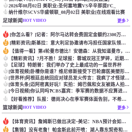
9
2026年08月02日 美职业:圣何塞地震VS辛辛那提FC_
10
纳什维尔SCVS华盛顿联_08月02日 美职业[在线观看比赛
HOT VIDEO
足球新闻
更多
[你怎么看？]记者：阿尔马达转会费固定金额约2300万欧，外
1
[精彩资讯]斯基拉：意大利足协邀请布冯担任国家队领队，但遭到
2
【值得一看】第4轮曼市德比！安德森：从我知道曼市，曼城就是这
3
4
【精彩资讯】7月不胜！足球报：蓉城双冠王梦碎，近期成绩下滑要
5
【足球】特朗普：我们举办了史上最成功的一届世界杯
6
[体育视频]卧槽你是谁？维尼修斯接受下巴轮廓医美塑形，突然变
7
[世界杯]阿根廷总统回应对球员发火传言：我疯了才怪球员？全是
8
[体育头条]迈阿密真好玩！实拍：姆巴佩和女友被路人拍到在夜店
[今日视频]你认同吗❓️CBS嘉宾：季军赛的数据不应算进去，
9
10
【好看推荐】队报：德尚决心在季军赛体面告别，不希望以两连败收
HOT VIDEO
篮球新闻
更多
【体育资讯】詹姆斯已做出决定~美记：NBA预计会如期公布新赛
1
【集锦】没有老詹！帕金斯此前开喷：湖人靠东契奇和里夫斯没人会
2