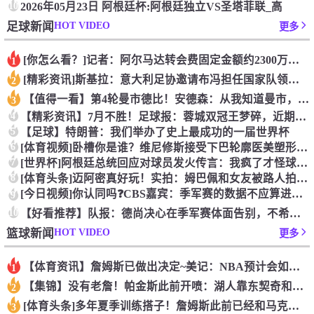
10
2026年05月23日 阿根廷杯:阿根廷独立VS圣塔菲联_高
HOT VIDEO
足球新闻
更多
[你怎么看？]记者：阿尔马达转会费固定金额约2300万欧，外
1
[精彩资讯]斯基拉：意大利足协邀请布冯担任国家队领队，但遭到
2
【值得一看】第4轮曼市德比！安德森：从我知道曼市，曼城就是这
3
4
【精彩资讯】7月不胜！足球报：蓉城双冠王梦碎，近期成绩下滑要
5
【足球】特朗普：我们举办了史上最成功的一届世界杯
6
[体育视频]卧槽你是谁？维尼修斯接受下巴轮廓医美塑形，突然变
7
[世界杯]阿根廷总统回应对球员发火传言：我疯了才怪球员？全是
8
[体育头条]迈阿密真好玩！实拍：姆巴佩和女友被路人拍到在夜店
[今日视频]你认同吗❓️CBS嘉宾：季军赛的数据不应算进去，
9
10
【好看推荐】队报：德尚决心在季军赛体面告别，不希望以两连败收
HOT VIDEO
篮球新闻
更多
【体育资讯】詹姆斯已做出决定~美记：NBA预计会如期公布新赛
1
【集锦】没有老詹！帕金斯此前开喷：湖人靠东契奇和里夫斯没人会
2
[体育头条]多年夏季训练搭子！詹姆斯此前已经和马克西一同训练
3