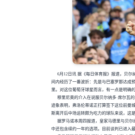
6月12日讯
据《每日体育报》报道，贝尔
间内经历了一番波折：先是与巴塞罗那达成
里。对这位葡萄牙球星而言，有一点是明确
穆里尼奥的介入在说服贝尔纳多·席尔瓦的
迹象表明，弗洛伦蒂诺正打算签下这位前曼城
斯离开后中场运转颇为吃力的球队来说，这
据罗马诺本周四报道，皇家马德里与贝尔
中还包含续约一年的选项。目前谈判已进入