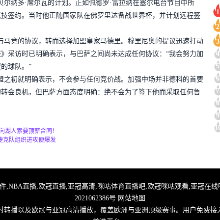
贝尔纳多·席尔瓦的计划。正如佩德罗·富拉纳在塞尔电台节目中所
1
竞技签约。
当时他正随国家队在佛罗里达备战世界杯，并计划远程签
2
与马竞的协议，转而选择加盟皇家马德里。
穆里尼奥的提议迅速打动
3
4
》采访时已明确表示，与巴萨之间尚未达成任何协议：“我会努力加
5
的球队。”
6
盟之初就明确表示，不会参与任何竞价战。加强中场并非德科的首要
7
的转会良机，但巴萨方面态度明确：绝不会为了签下他而采取任何鲁
8
9
1
向湖人索要顶薪合同！
捷克队组织进攻便爆发
直播,足球无插件,NBA直播,欧冠直播,亚冠高清,咪咕体育直播吧,欧冠咪咕观看,亚冠
2021062386号
网站地图
实时转播以及欧冠与亚冠高清播放，覆盖欧洲与亚洲顶级赛事。用户免费接