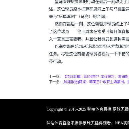
皇马管理层果断的行动在最后一刻改变了
述，
这位球员原本打算在周四上午与马德里
署与“床单军团”（马竞）的合同。
然而在最后一刻，这位葡萄牙球员终止了
了这位球员
——他上周末在接受《每日体育报
入一支真正需要我、并且让我感受到这种需要
巴塞罗那俱乐部从该球员经纪人推荐其加
任务。尽管这位前曼城球员被视为一个不错
莽行动。
上一条：
【精彩剪辑】真的假的？美媒爆料：詹姆斯
下一条：
[球迷报道]韩媒：韩国意外收获主场氛围，
Copyright © 2016-2025 咪咕体育
咪咕体育直播吧提供足球无插件观看、NBA