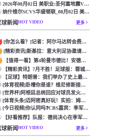
2026年08月02日 美职业:圣何塞地震VS辛辛那提FC_
0
纳什维尔SCVS华盛顿联_08月02日 美职业[在线观看比赛
足球新闻
HOT VIDEO
更多
[你怎么看？]记者：阿尔马达转会费固定金额约2300万欧，外
[精彩资讯]斯基拉：意大利足协邀请布冯担任国家队领队，但遭到
【值得一看】第4轮曼市德比！安德森：从我知道曼市，曼城就是这
【精彩资讯】7月不胜！足球报：蓉城双冠王梦碎，近期成绩下滑要
【足球】特朗普：我们举办了史上最成功的一届世界杯
[体育视频]卧槽你是谁？维尼修斯接受下巴轮廓医美塑形，突然变
[世界杯]阿根廷总统回应对球员发火传言：我疯了才怪球员？全是
[体育头条]迈阿密真好玩！实拍：姆巴佩和女友被路人拍到在夜店
[今日视频]你认同吗❓️CBS嘉宾：季军赛的数据不应算进去，
0
【好看推荐】队报：德尚决心在季军赛体面告别，不希望以两连败收
篮球新闻
HOT VIDEO
更多