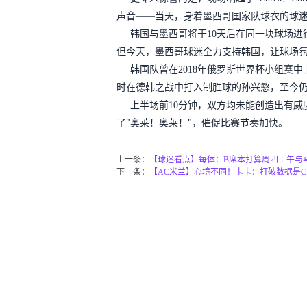
声音——当天，身着墨西哥国家队球衣的球
韩国与墨西哥将于10天后在同一块球场
但今天，墨西哥球迷全力支持韩国，让球场氛
韩国队曾在2018年俄罗斯世界杯小组赛中
时在德韩之战中打入制胜球的孙兴慜，至今仍
上半场前10分钟，双方均未能创造出有
了"奥莱！奥莱！"，催促比赛节奏加快。
上一条：
【球迷看点】每体：B席本打算周四上午与
下一条：
【AC米兰】心境不同！卡卡：打破数据是