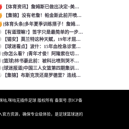
【体育资讯】詹姆斯已做出决定~美记：NBA预计会如期公布新赛
【集锦】没有老詹！帕金斯此前开喷：湖人靠东契奇和里夫斯没人会
[体育头条]多年夏季训练搭子！詹姆斯此前已经和马克西一同训练
【有道理嘛?】签字只是最简单的一步！米兰继续补充生力军！
【锡安】莫兰特这种天赋，19年才屈居第二，原来是出了锡安这个
【球迷看点】波什：15年血栓急诊室吸氧看到球队交易，我仍想复
[你怎么看？]青年才俊！阿隆索在切尔西上任后的第七堂训练课！
[篮球]林书豪此前：被科比喷到哭不是真的，但我和他曾五个月没
[球迷报道]中国三人女篮第四期集训开启 全力备战亚运会&奥运
0
【集锦】布斯克茨还是罗德里？连线博斯克：大师的选择会是谁？
在线咪咕,咪咕无插件足球 版权所有 备案号:
京ICP备
入官方资源，确保专业级体验，是足球篮球迷的