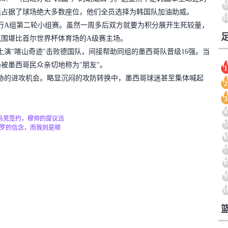
9
迷占据了球场绝大多数座位，他们全员选择为韩国队加油助威。
1
进行A组第二轮小组赛。虽然一周多后双方就要为积分展开生死较量，
围堪比首尔世界杯体育场的A级赛主场。
上演"喀山奇迹"击败德国队，间接帮助同组的墨西哥队晋级16强。当
被墨西哥民众亲切地称为"朋友"。
1
威胁的进攻机会。略显沉闷的攻防转换中，墨西哥球迷甚至集体喊起
2
3
4
马竞签约，穆帅的提议迅
5
C罗的信念，而我则是顺
6
7
8
9
1