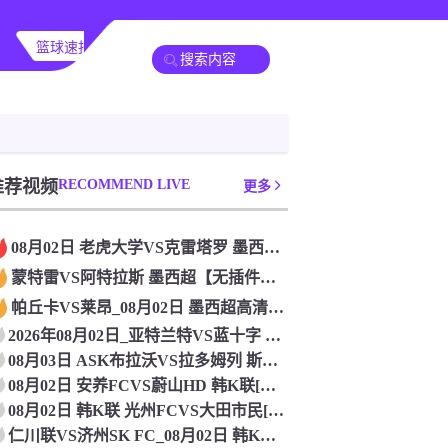
篮球速报
全球联赛
推荐视频
RECOMMEND LIVE
更多
08月02日 老虎大学VS克雷塔罗 墨西超[无插件直播]
蒙特雷VS阿特拉斯 墨西超【无插件直播】_2026年08月0
帕丘卡VS莱昂_08月02日 墨西超高清赛事直播
2026年08月02日_亚特兰特VS蓝十字 墨西超直播 高清
08月03日 ASK布拉沃VS拉多姆列 斯亚甲[在线观看]
08月02日 安养FCVS蔚山HD 韩K联[免费直播]
08月02日 韩K联 光州FCVS大田市民[免费直播]
仁川联VS济州SK FC_08月02日 韩K联[免费直播]