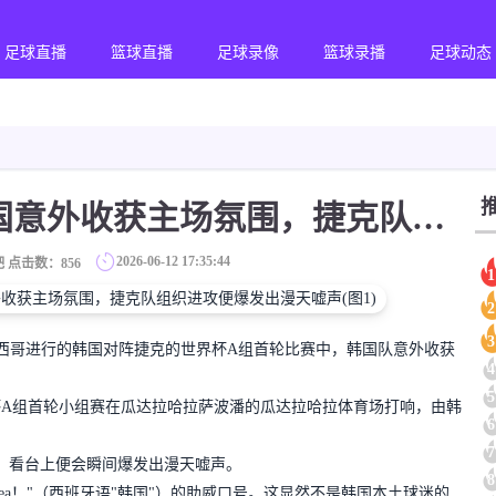
足球直播
篮球直播
足球录像
篮球录播
足球动态
[球迷报道]韩媒：韩国意外收获主场氛围，捷克队组织进攻便爆发出漫天嘘声
2026-06-12 17:35:44
 点击数：
856
1
2
3
在墨西哥进行的韩国对阵捷克的世界杯A组首轮比赛中，韩国队意外收获
4
5
世界杯A组首轮小组赛在瓜达拉哈拉萨波潘的瓜达拉哈拉体育场打响，由韩
6
7
，看台上便会瞬间爆发出漫天嘘声。
8
orea！"（西班牙语"韩国"）的助威口号。这显然不是韩国本土球迷的