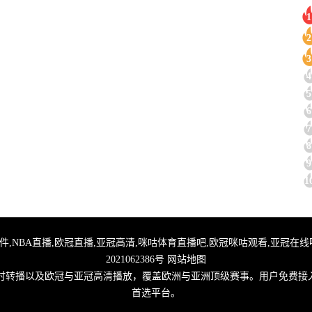
1
2
3
4
5
6
7
8
9
1
直播,足球无插件,NBA直播,欧冠直播,亚冠高清,咪咕体育直播吧,欧冠咪咕观看,亚冠
2021062386号
网站地图
实时转播以及欧冠与亚冠高清播放，覆盖欧洲与亚洲顶级赛事。用户免费接
首选平台。