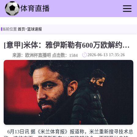
首页
>
当前位置:
首页
篮球速报
足球直播
篮球直播
[意甲]米体：雅伊斯勒有600万欧解约金，而阿莫林未被米兰100%说服
足球录像
2026-06-13 17:35:26
来源：欧洲杯直播吧 点击数：
1584
篮球录播
足球动态
篮球速报
全球联赛
6月13日讯 据《米兰体育报》报道称，米兰重新搜寻技术总