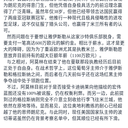
为朗尼克的得意门生，但他凭借自身极具活力的前沿理念赢
得了广泛青睐。虽然年仅38岁，但他已经带领吉达国民赢得
了两座亚冠联赛冠军，他推行一种现代且极具侵略性的进攻
型足球，这不仅征服了猎头公司，也赢得了米兰所有者的认
可。
然而问题在于要想让雅伊斯勒从这家沙特俱乐部脱身，需
要支付一笔高达600万欧元的解约金。相比于薪水，这才是更
大的障碍，因为为了重返欧洲尤其是执教米兰，雅伊斯勒愿
意放弃目前持有的超大巨额年薪（1100万欧元）。
与之相对，阿莫林在结束了他在曼联那段执教经历后目前
正处于自由身。在战术哲学上，这位葡萄牙主帅介于雅伊斯
勒和格拉斯纳之间，而后者在几天前似乎还在这场红黑主帅
争夺战中处于领跑位置。
不过，阿莫林目前对于是否接受卡迪纳莱向他描绘的宏伟
蓝图还没有100%被说服，仍在权衡利弊。而另一边，此前提
到过的格拉斯纳则完全不介意立刻收拾行李飞往米兰城，他
依然在原地等待。显而易见，这位奥地利教练的耐心已经超
越了他的恩师朗尼克。与此同时，现任美国国家队主帅的波
切蒂诺虽然仍在背景考察名单中，但其顺位已经有所下滑。