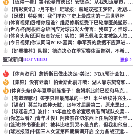
【值得一看】第4轮曼市德比！安德森：从我知道曼市，曼城就是这
3
4
【精彩资讯】7月不胜！足球报：蓉城双冠王梦碎，近期成绩下滑要
5
【足球】特朗普：我们举办了史上最成功的一届世界杯
6
[体育视频]卧槽你是谁？维尼修斯接受下巴轮廓医美塑形，突然变
7
[世界杯]阿根廷总统回应对球员发火传言：我疯了才怪球员？全是
8
[体育头条]迈阿密真好玩！实拍：姆巴佩和女友被路人拍到在夜店
[今日视频]你认同吗❓️CBS嘉宾：季军赛的数据不应算进去，
9
10
【好看推荐】队报：德尚决心在季军赛体面告别，不希望以两连败收
HOT VIDEO
篮球新闻
更多
【体育资讯】詹姆斯已做出决定~美记：NBA预计会如期公布新赛
1
【集锦】没有老詹！帕金斯此前开喷：湖人靠东契奇和里夫斯没人会
2
[体育头条]多年夏季训练搭子！詹姆斯此前已经和马克西一同训练
3
4
【有道理嘛?】签字只是最简单的一步！米兰继续补充生力军！
5
【锡安】莫兰特这种天赋，19年才屈居第二，原来是出了锡安这个
6
【球迷看点】波什：15年血栓急诊室吸氧看到球队交易，我仍想复
7
[你怎么看？]青年才俊！阿隆索在切尔西上任后的第七堂训练课！
8
[篮球]林书豪此前：被科比喷到哭不是真的，但我和他曾五个月没
9
[球迷报道]中国三人女篮第四期集训开启 全力备战亚运会&奥运