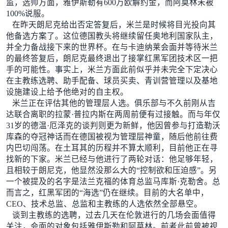
监，选帅方面，雅伊斯勒有600万欧解约金，而阿莫林未被
100%说服。
在昨天朗尼克给出否定答复后，米兰是时候将目光投向其
他备选方案了。这位德国教头将继续留任奥地利国家队主，
并全力备战接下来的世界杯。在与卡迪纳莱会面并等待米兰
的最终答复后，朗尼克最终退出了接掌红黑军团技术区一把
手的可能性。事实上，米兰方面此前似乎并未完全下定决心
在主教练选聘、助手配备、球员买卖、青训营管理以及基地
设施建设上给予他绝对的自主权。
米兰正在评估其他的管理层人选。俱乐部与不久前刚从吉
达联合离职的拉蒙·普拉内斯在两周前便有过接触。而与年仅
31岁的德温·厄泽克的谈判则更为新鲜，他因曾参与打造勒沃
库森的夺冠神话而在德国被视为管理层神童，随后他前往费
内巴切闯荡。在土耳其的历程并不算太顺利，目前他正在寻
找新的下家。米兰已经与他进行了两轮对话：他足够年轻，
且相较于朗尼克，他显然没那么大的“控制欲和压迫感”。另
一个被提及的名字是法兰克福的体育总监马库斯·克勒舍。总
而言之，红黑军团的“海选”仍在继续。目前的大名单中，
CEO、技术总监、总监和主教练的人选依然全部悬空。
谈到主教练的选聘，过去几天在伦敦进行的几场会面值得
关注，会面的对象包括雅伊斯勒和阿莫林。前者此前曾被视