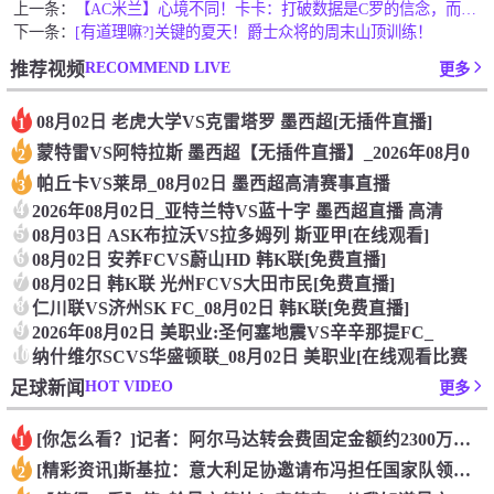
上一条：
【AC米兰】心境不同！卡卡：打破数据是C罗的信念，而我则是顺
下一条：
[有道理嘛?]关键的夏天！爵士众将的周末山顶训练！
RECOMMEND LIVE
推荐视频
更多
08月02日 老虎大学VS克雷塔罗 墨西超[无插件直播]
1
蒙特雷VS阿特拉斯 墨西超【无插件直播】_2026年08月0
2
帕丘卡VS莱昂_08月02日 墨西超高清赛事直播
3
4
2026年08月02日_亚特兰特VS蓝十字 墨西超直播 高清
5
08月03日 ASK布拉沃VS拉多姆列 斯亚甲[在线观看]
6
08月02日 安养FCVS蔚山HD 韩K联[免费直播]
7
08月02日 韩K联 光州FCVS大田市民[免费直播]
8
仁川联VS济州SK FC_08月02日 韩K联[免费直播]
9
2026年08月02日 美职业:圣何塞地震VS辛辛那提FC_
10
纳什维尔SCVS华盛顿联_08月02日 美职业[在线观看比赛
HOT VIDEO
足球新闻
更多
[你怎么看？]记者：阿尔马达转会费固定金额约2300万欧，外
1
[精彩资讯]斯基拉：意大利足协邀请布冯担任国家队领队，但遭到
2