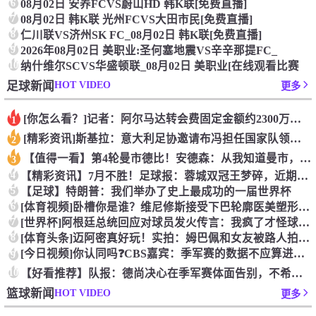
6
08月02日 安养FCVS蔚山HD 韩K联[免费直播]
7
08月02日 韩K联 光州FCVS大田市民[免费直播]
8
仁川联VS济州SK FC_08月02日 韩K联[免费直播]
9
2026年08月02日 美职业:圣何塞地震VS辛辛那提FC_
10
纳什维尔SCVS华盛顿联_08月02日 美职业[在线观看比赛
HOT VIDEO
足球新闻
更多
[你怎么看？]记者：阿尔马达转会费固定金额约2300万欧，外
1
[精彩资讯]斯基拉：意大利足协邀请布冯担任国家队领队，但遭到
2
【值得一看】第4轮曼市德比！安德森：从我知道曼市，曼城就是这
3
4
【精彩资讯】7月不胜！足球报：蓉城双冠王梦碎，近期成绩下滑要
5
【足球】特朗普：我们举办了史上最成功的一届世界杯
6
[体育视频]卧槽你是谁？维尼修斯接受下巴轮廓医美塑形，突然变
7
[世界杯]阿根廷总统回应对球员发火传言：我疯了才怪球员？全是
8
[体育头条]迈阿密真好玩！实拍：姆巴佩和女友被路人拍到在夜店
[今日视频]你认同吗❓️CBS嘉宾：季军赛的数据不应算进去，
9
10
【好看推荐】队报：德尚决心在季军赛体面告别，不希望以两连败收
HOT VIDEO
篮球新闻
更多