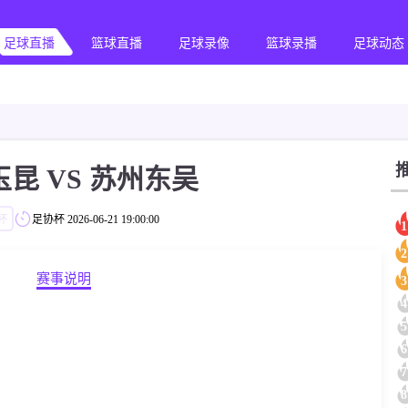
足球直播
篮球直播
足球录像
篮球录播
足球动态
昆 VS 苏州东吴
杯
足协杯
2026-06-21 19:00:00
1
2
赛事说明
3
4
5
6
7
8