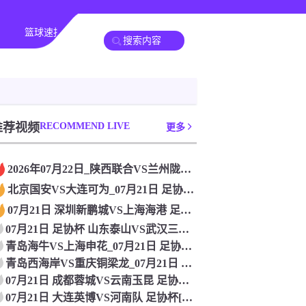
篮球速报
全球联赛
推荐视频
RECOMMEND LIVE
更多
2026年07月22日_陕西联合VS兰州陇原竞技 足协杯直播
北京国安VS大连可为_07月21日 足协杯[比赛直播]
07月21日 深圳新鹏城VS上海海港 足协杯[在线观看]
07月21日 足协杯 山东泰山VS武汉三镇[比赛在线观看]
青岛海牛VS上海申花_07月21日 足协杯[高清赛事直播]
青岛西海岸VS重庆铜梁龙_07月21日 足协杯[比赛在线观看
07月21日 成都蓉城VS云南玉昆 足协杯[免费在线直播]
07月21日 大连英博VS河南队 足协杯[高清赛事直播]