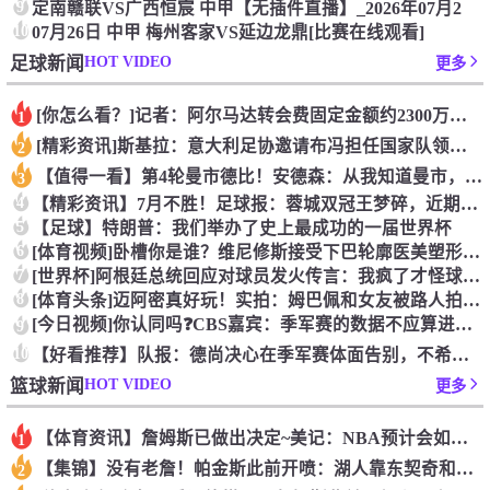
9
定南赣联VS广西恒宸 中甲【无插件直播】_2026年07月2
10
07月26日 中甲 梅州客家VS延边龙鼎[比赛在线观看]
HOT VIDEO
足球新闻
更多
[你怎么看？]记者：阿尔马达转会费固定金额约2300万欧，外
1
[精彩资讯]斯基拉：意大利足协邀请布冯担任国家队领队，但遭到
2
【值得一看】第4轮曼市德比！安德森：从我知道曼市，曼城就是这
3
4
【精彩资讯】7月不胜！足球报：蓉城双冠王梦碎，近期成绩下滑要
5
【足球】特朗普：我们举办了史上最成功的一届世界杯
6
[体育视频]卧槽你是谁？维尼修斯接受下巴轮廓医美塑形，突然变
7
[世界杯]阿根廷总统回应对球员发火传言：我疯了才怪球员？全是
8
[体育头条]迈阿密真好玩！实拍：姆巴佩和女友被路人拍到在夜店
[今日视频]你认同吗❓️CBS嘉宾：季军赛的数据不应算进去，
9
10
【好看推荐】队报：德尚决心在季军赛体面告别，不希望以两连败收
HOT VIDEO
篮球新闻
更多
【体育资讯】詹姆斯已做出决定~美记：NBA预计会如期公布新赛
1
【集锦】没有老詹！帕金斯此前开喷：湖人靠东契奇和里夫斯没人会
2