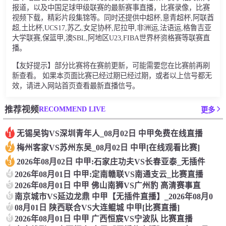
报道，以及中国足球甲级联赛的最新赛事直播，比赛录像，比赛
视频下载，精彩片段集锦等。同时还提供中超杯,意青超杯,阿联酋
超,土比杯,UCS17,苏乙,女足协杯,尼拉甲,非洲运,法语运,格鲁吉亚
大学联赛,保篮甲,澳SBL,阿地区U23,FIBA世界杯资格赛等联赛直
播。
【友好提示】部分比赛将在赛前更新，可能需要您在比赛前再刷
新查看。 如果本页面比赛已经过期已经过期，或者以上信号都无
效，请进入网站首页查看最新直播信号。
RECOMMEND LIVE
推荐视频
更多
无锡吴钩VS深圳青年人_08月02日 中甲免费在线直播
1
梅州客家VS苏州东吴_08月02日 中甲[在线观看比赛]
2
2026年08月02日 中甲:石家庄功夫VS长春亚泰_无插件
3
4
2026年08月01日 中甲:定南赣联VS南通支云_比赛直播
5
2026年08月01日 中甲 佛山南狮VS广州豹 高清赛事直
6
南京城市VS延边龙鼎 中甲【无插件直播】_2026年08月0
7
08月01日 陕西联合VS大连鲲城 中甲[比赛直播]
8
2026年08月01日 中甲 广西恒宸VS宁波队 比赛直播