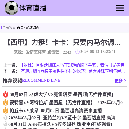
首页
>
当前位置:
首页
足球动态
足球直播
篮球直播
【西甲】力挺！卡卡：只要内马尔调整好状态，他对巴西至关重要
足球录像
2026-06-13 16:23:41
来源：爱奇艺体育 点击数：
2243
篮球录播
足球动态
上一条：
【足球】阿根廷训练大马丁艰难的脱下手套，表情很是痛苦
下一条：
[有道理嘛?]西装革履也挡不住的球感！两大神锋亨利与伊布在演
篮球速报
RECOMMEND LIVE
推荐视频
更多
全球联赛
08月02日 老虎大学VS克雷塔罗 墨西超[无插件直播]
1
蒙特雷VS阿特拉斯 墨西超【无插件直播】_2026年08月0
2
帕丘卡VS莱昂_08月02日 墨西超高清赛事直播
3
4
2026年08月02日_亚特兰特VS蓝十字 墨西超直播 高清
5
08月03日 ASK布拉沃VS拉多姆列 斯亚甲[在线观看]