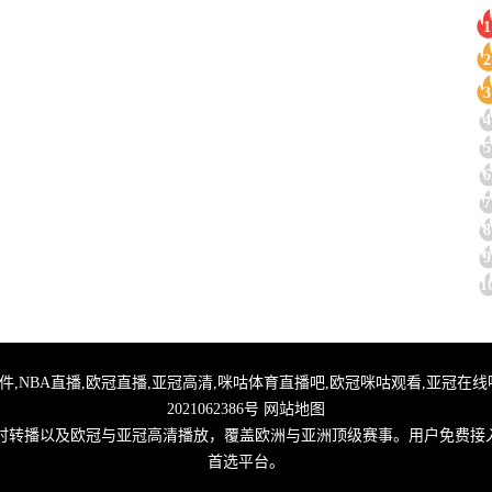
1
2
3
4
5
6
7
8
9
1
直播,足球无插件,NBA直播,欧冠直播,亚冠高清,咪咕体育直播吧,欧冠咪咕观看,亚冠
2021062386号
网站地图
实时转播以及欧冠与亚冠高清播放，覆盖欧洲与亚洲顶级赛事。用户免费接
首选平台。