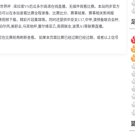
9
00分，世界杯 : 库拉索VS厄瓜多尔高清在线直播，无插件观看比赛。本站同步官方
1
后可以在本站查看比赛全程录像、比赛比分、赛事结果、赛事相关新闻报
视频下载，精彩片段集锦等。同时还提供中亚女U17,中甲,澳预备联合会杯,
尼泊尔丙,美职业,马耳他杯,塞尔维亚乙,南俱联女,波黑A1等联赛直播。
您在比赛前再刷新查看。 如果本页面比赛已经过期已经过期，或者以上信号
1
2
3
4
5
6
7
8
9
1