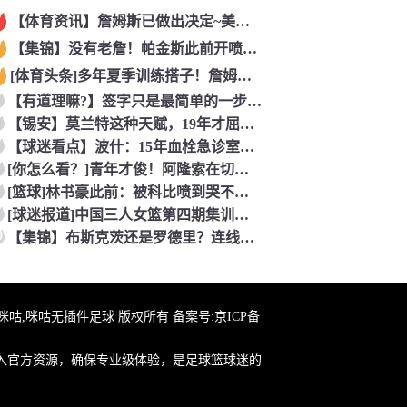
【体育资讯】詹姆斯已做出决定~美记：NBA预计会如期公布新赛
【集锦】没有老詹！帕金斯此前开喷：湖人靠东契奇和里夫斯没人会
[体育头条]多年夏季训练搭子！詹姆斯此前已经和马克西一同训练
【有道理嘛?】签字只是最简单的一步！米兰继续补充生力军！
【锡安】莫兰特这种天赋，19年才屈居第二，原来是出了锡安这个
【球迷看点】波什：15年血栓急诊室吸氧看到球队交易，我仍想复
[你怎么看？]青年才俊！阿隆索在切尔西上任后的第七堂训练课！
[篮球]林书豪此前：被科比喷到哭不是真的，但我和他曾五个月没
[球迷报道]中国三人女篮第四期集训开启 全力备战亚运会&奥运
0
【集锦】布斯克茨还是罗德里？连线博斯克：大师的选择会是谁？
在线咪咕,咪咕无插件足球 版权所有 备案号:
京ICP备
入官方资源，确保专业级体验，是足球篮球迷的