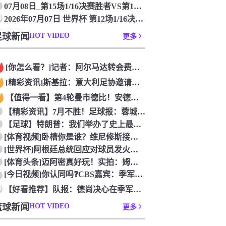
07月08日_第15场1/16决赛胜者VS第13场1/16决
0
2026年07月07日 世界杯 第12场1/16决赛胜者VS
足球新闻
HOT VIDEO
更多
[你怎么看？]记者：阿尔马达转会费固定金额约2300万欧，外
[精彩资讯]斯基拉：意大利足协邀请布冯担任国家队领队，但遭到
【值得一看】第4轮曼市德比！安德森：从我知道曼市，曼城就是这
【精彩资讯】7月不胜！足球报：蓉城双冠王梦碎，近期成绩下滑要
【足球】特朗普：我们举办了史上最成功的一届世界杯
[体育视频]卧槽你是谁？维尼修斯接受下巴轮廓医美塑形，突然变
[世界杯]阿根廷总统回应对球员发火传言：我疯了才怪球员？全是
[体育头条]迈阿密真好玩！实拍：姆巴佩和女友被路人拍到在夜店
[今日视频]你认同吗❓️CBS嘉宾：季军赛的数据不应算进去，
0
【好看推荐】队报：德尚决心在季军赛体面告别，不希望以两连败收
篮球新闻
HOT VIDEO
更多